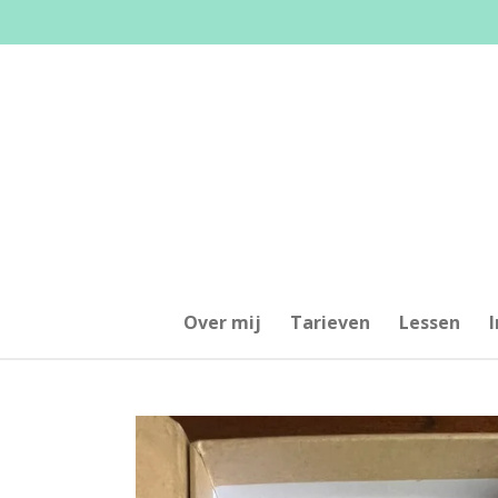
Ga
direct
naar
de
hoofdinhoud
Over mij
Tarieven
Lessen