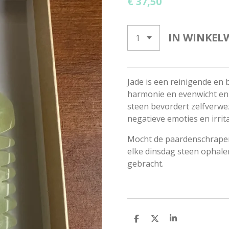
€ 37,50
IN WINKEL
Jade is een reinigende en
harmonie en evenwicht en 
steen bevordert zelfverwe
negatieve emoties en irritat
Mocht de paardenschraper 
elke dinsdag steen ophalen
gebracht.
D
D
S