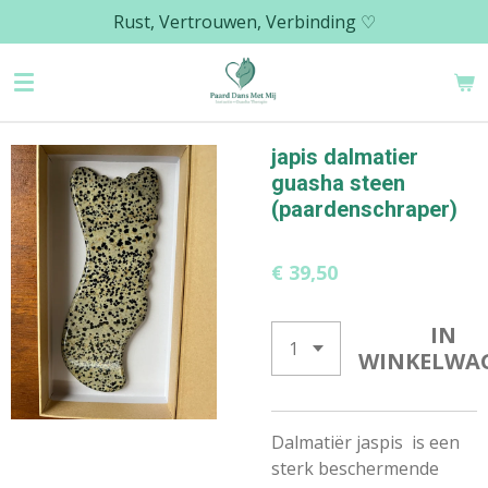
Rust, Vertrouwen, Verbinding ♡
Ga
direct
naar
de
hoofdinhoud
japis dalmatier
guasha steen
(paardenschraper)
€ 39,50
IN
WINKELWA
Dalmatiër jaspis is een
sterk beschermende