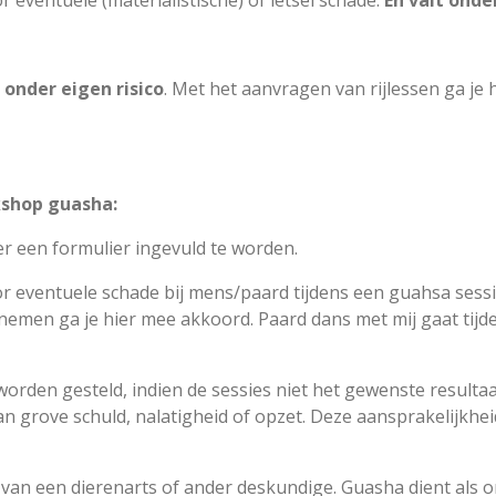
r eventuele (materialistische) of letsel schade.
En valt onde
t
onder eigen risico
. Met het aanvragen van rijlessen ga je
shop guasha:
er een formulier ingevuld te worden.
oor eventuele schade bij mens/paard tijdens een guahsa ses
nemen ga je hier mee akkoord. Paard dans met mij gaat tij
orden gesteld, indien de sessies niet het gewenste resultaa
n grove schuld, nalatigheid of opzet. Deze aansprakelijkhei
 van een dierenarts of ander deskundige. Guasha dient al