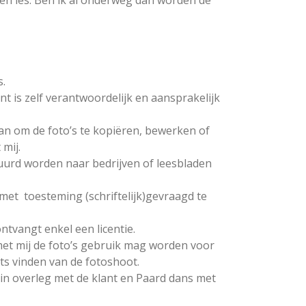
oken les. Ben ik al onderweg dan worden de
s.
nt is zelf verantwoordelijk en aansprakelijk
aan om de foto’s te kopiëren, bewerken of
mij.
uurd worden naar bedrijven of leesbladen
 met toesteming (schriftelijk)gevraagd te
ntvangt enkel een licentie.
et mij de foto’s gebruik mag worden voor
ats vinden van de fotoshoot.
 in overleg met de klant en Paard dans met