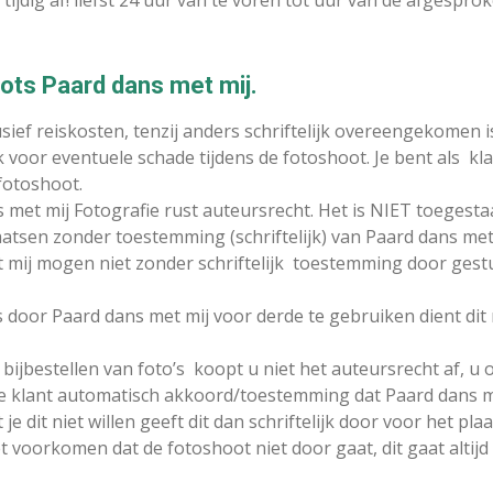
 tijdig af! liefst 24 uur van te voren tot uur van de afgespr
ts Paard dans met mij.
ief reiskosten, tenzij anders schriftelijk overeengekomen i
 voor eventuele schade tijdens de fotoshoot. Je bent als kla
fotoshoot.
 met mij Fotografie rust auteursrecht. Het is NIET toegest
aatsen zonder toestemming (schriftelijk) van Paard dans met 
t mij mogen niet zonder schriftelijk toestemming door gest
is door Paard dans met mij voor derde te gebruiken dient dit
bijbestellen van foto’s koopt u niet het auteursrecht af, u o
de klant automatisch akkoord/toestemming dat Paard dans m
 dit niet willen geeft dit dan schriftelijk door voor het pla
 voorkomen dat de fotoshoot niet door gaat, dit gaat altijd