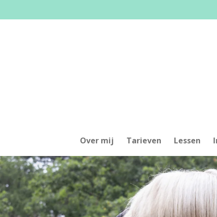
Ga
direct
naar
de
hoofdinhoud
Over mij
Tarieven
Lessen